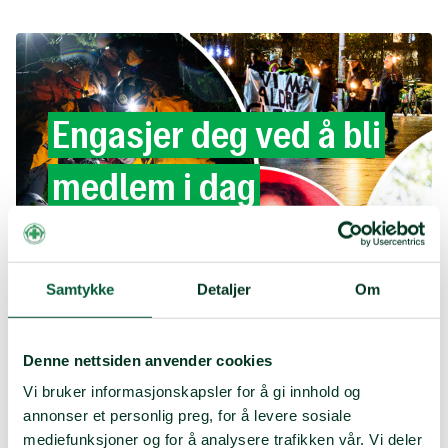
Engasjer
deg
ved
å
bli
medlem
i
dag
Bli medlem i dag
Samtykke
Detaljer
Om
Denne nettsiden anvender cookies
Vi bruker informasjonskapsler for å gi innhold og
annonser et personlig preg, for å levere sosiale
Kontakt oss
mediefunksjoner og for å analysere trafikken vår. Vi deler