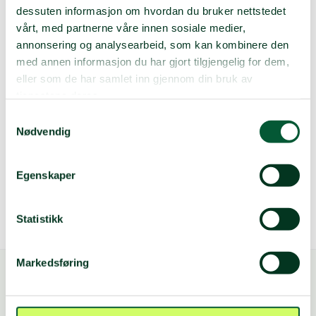
dessuten informasjon om hvordan du bruker nettstedet
vårt, med partnerne våre innen sosiale medier,
Du kan kontakte oss på:
annonsering og analysearbeid, som kan kombinere den
E-post:
nedre.glomma@folkehjelp.no
med annen informasjon du har gjort tilgjengelig for dem,
Telefon:
40070321
eller som de har samlet inn gjennom din bruk av
tjenestene deres.
Adresse
Samtykkevalg
Nødvendig
Norsk Folkehjelp Nedre Glomma
Oredalsveien 128, 1613
FREDRIKSTAD
Egenskaper
Besøk vår Facebook-side her
Statistikk
Markedsføring