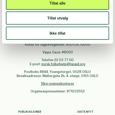
Tillat alle
FØLG OSS
Tillat utvalg
Ikke tillat
Vipps: Valgfritt beløp til
#10145
Innsamlingskonto: 5005.14.00000
Konto for fagbevegelsen: 9001.08.76000
Vipps Gaza: #8000
Telefon 22 03 77 00
E-post:
norsk.folkehjelp@npaid.org
Postboks 8844, Youngstorget, 0028 OSLO
Besøksadresse: Møllergata 2b, 4. etasje, 0155 OSLO
Våre regionskontorer
Organisasjonsnummer: 871033552
PUBLIKASJONER
SISTE NYTT