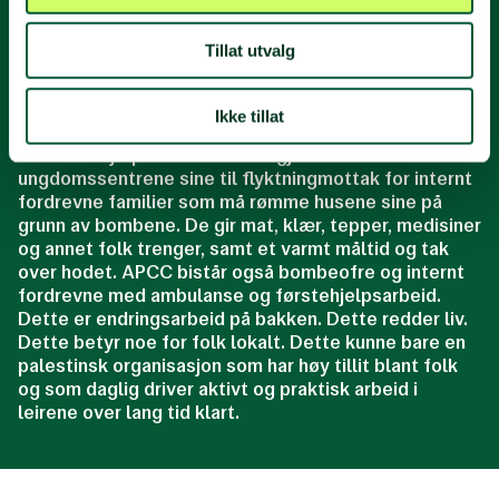
leirene og styrke palestinernes rettigheter. De driver
frivillig arbeid og engasjerer ungdom i aktiviteter
Tillat utvalg
knyttet til sport, sang og dans, media,
studentaktivisme, likestilling og helse.
Ikke tillat
Siden september har de lagt om mye av arbeidet til
akutt nødhjelp. De har måttet gjøre om de to
ungdomssentrene sine til flyktningmottak for internt
fordrevne familier som må rømme husene sine på
grunn av bombene. De gir mat, klær, tepper, medisiner
og annet folk trenger, samt et varmt måltid og tak
over hodet. APCC bistår også bombeofre og internt
fordrevne med ambulanse og førstehjelpsarbeid.
Dette er endringsarbeid på bakken. Dette redder liv.
Dette betyr noe for folk lokalt. Dette kunne bare en
palestinsk organisasjon som har høy tillit blant folk
og som daglig driver aktivt og praktisk arbeid i
leirene over lang tid klart.