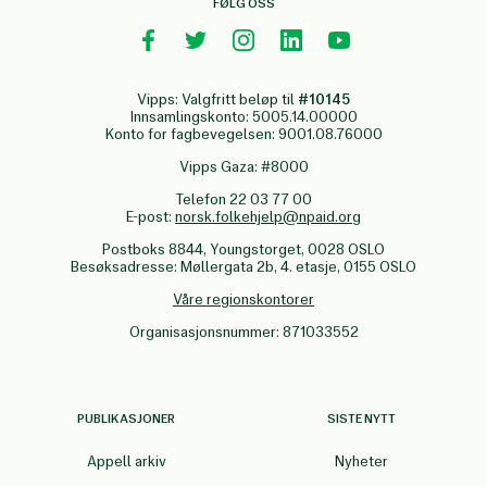
FØLG OSS
Vipps: Valgfritt beløp til
#10145
Innsamlingskonto: 5005.14.00000
Konto for fagbevegelsen: 9001.08.76000
Vipps Gaza: #8000
Telefon 22 03 77 00
E-post:
norsk.folkehjelp@npaid.org
Postboks 8844, Youngstorget, 0028 OSLO
Besøksadresse: Møllergata 2b, 4. etasje, 0155 OSLO
Våre regionskontorer
Organisasjonsnummer: 871033552
PUBLIKASJONER
SISTE NYTT
Appell arkiv
Nyheter