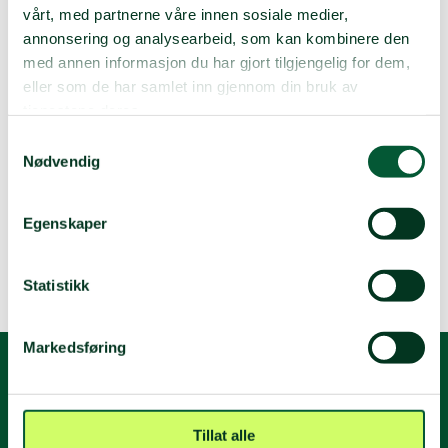
vårt, med partnerne våre innen sosiale medier,
annonsering og analysearbeid, som kan kombinere den
med annen informasjon du har gjort tilgjengelig for dem,
eller som de har samlet inn gjennom din bruk av
tjenestene deres.
Samtykkevalg
Nødvendig
Egenskaper
Statistikk
Markedsføring
Vi samarbeider med APCC, en lokal
ungdomsorganisasjon, som har ungdomssentre i to
palestinske flyktningeleirer i Libanon. De jobber
Tillat alle
systematisk med å bedre situasjonen for folk i