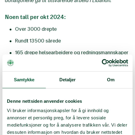
donasjonene gå til tilsvarende arbeid i Libanon.
Noen tall per okt 2024:
Over 3000 drepte
Rundt 13 500 sårede
165 drepe helsearbeidere og redningsmannskaper
55 ødelagte sykehus
1,3 millioner mennesker drevet på flukt.
Samtykke
Detaljer
Om
1 av 5 står i fare for akutt matusikkerhet
Denne nettsiden anvender cookies
Vi bruker informasjonskapsler for å gi innhold og
GI DIN STØTTE NÅ – BLI MED PÅ SPLEISEN
annonser et personlig preg, for å levere sosiale
mediefunksjoner og for å analysere trafikken vår. Vi deler
dessuten informasjon om hvordan du bruker nettstedet