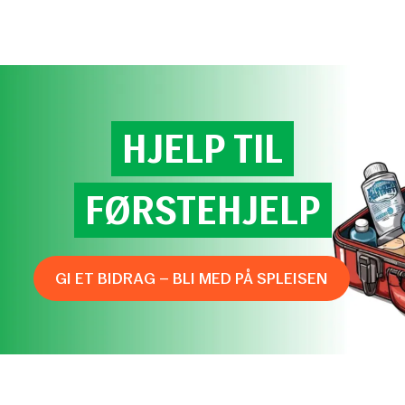
Til
hovedinnhold
HJELP
TIL
FØRSTEHJELP
GI ET BIDRAG – BLI MED PÅ SPLEISEN