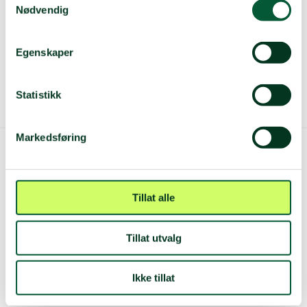
Nødvendig
Sanitetsungdom på Norway Cup - Veiledende dokument for
stab og mannskaper.pdf
Egenskaper
Statistikk
Markedsføring
Tillat alle
FØLG OSS
Tillat utvalg
·
·
Betingelser
Personvern
Ikke tillat
© Copyright 2026 Norsk Folkehjelp