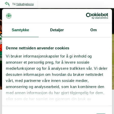
Til
folkehjelp.no
Dokumenter
Samtykke
Detaljer
Om
Her
finner
du
alle
relevante
dokumenter
for
frivillige
Denne nettsiden anvender cookies
under
Norway
Cup
Vi bruker informasjonskapsler for å gi innhold og
annonser et personlig preg, for å levere sosiale
Påmeldingsskjema
mediefunksjoner og for å analysere trafikken vår. Vi deler
dessuten informasjon om hvordan du bruker nettstedet
vårt, med partnerne våre innen sosiale medier,
annonsering og analysearbeid, som kan kombinere den
med annen informasjon du har gjort tilgjengelig for dem,
Dokumenter
eller som de har samlet inn gjennom din bruk av
tjenestene deres.
Norway Cup
Dokumenter
Samtykkevalg