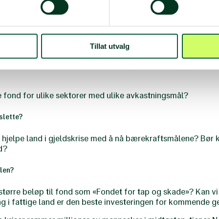
er vi diskusjon først gruppevis og deretter felles!
sprofil?
Tillat utvalg
eringsprofil se ut? Finnes det en klimajustert referanseinde
ke fond for ulike sektorer med ulike avkastningsmål?
slette?
 å hjelpe land i gjeldskrise med å nå bærekraftsmålene? Bør
nd?
len?
større beløp til fond som «Fondet for tap og skade»? Kan vi
ng i fattige land er den beste investeringen for kommende 