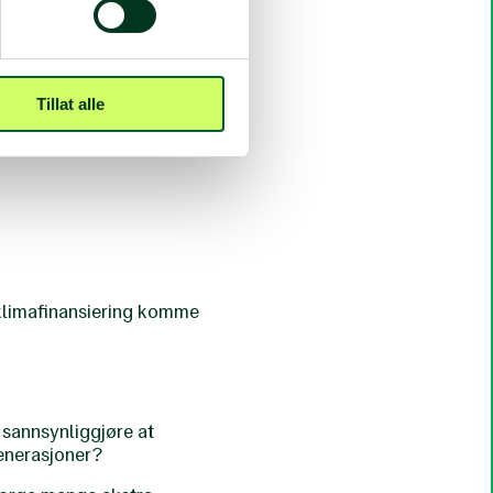
Tillat alle
ks?
 klimafinansiering komme
 sannsynliggjøre at
generasjoner?