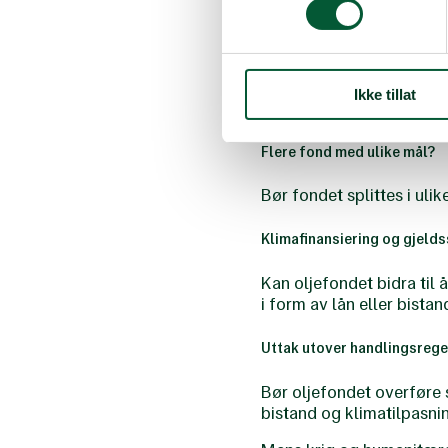
Fra kl. 19:00 -20:00 kjør
Klimajustert investering
Ikke tillat
Hvordan kan en ny invest
Flere fond med ulike mål?
Bør fondet splittes i uli
Klimafinansiering og gjelds
Kan oljefondet bidra til
i form av lån eller bista
Uttak utover handlingsrege
Bør oljefondet overføre 
bistand og klimatilpasni