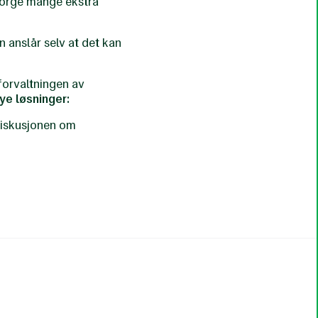
Norge mange ekstra
 anslår selv at det kan
forvaltningen av
nye løsninger:
 diskusjonen om