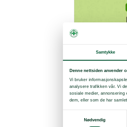
Samtykke
Denne nettsiden anvender c
Vi bruker informasjonskapsler
analysere trafikken vår. Vi 
sosiale medier, annonsering 
dem, eller som de har samlet
Samtykkevalg
Spire og Attac inviterer 
Nødvendig
Fra kl 18:00 – 18:45 blir