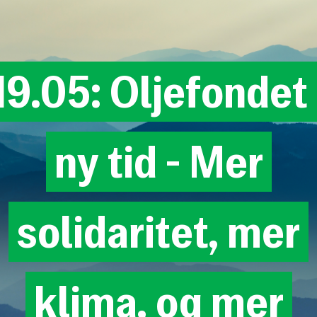
19.05:
Oljefondet
ny
tid
-
Mer
solidaritet,
mer
klima,
og
mer