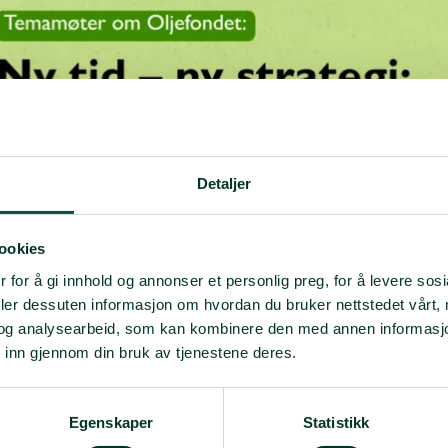
Detaljer
ookies
 for å gi innhold og annonser et personlig preg, for å levere sos
deler dessuten informasjon om hvordan du bruker nettstedet vårt,
og analysearbeid, som kan kombinere den med annen informasjon d
 inn gjennom din bruk av tjenestene deres.
til diskusjon om oljefondets forvaltningsstrategi!
Egenskaper
Statistikk
 det holdt to innledninger fra Debt Justice Norway og Cultur