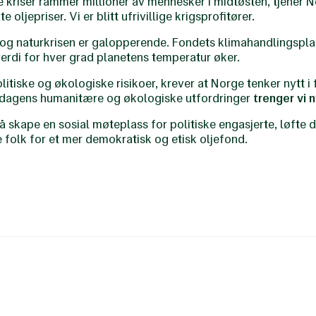
 kriser rammer millioner av mennesker i midtøsten, tjener 
 oljepriser. Vi er blitt ufrivillige krigsprofitører.
- og naturkrisen er galopperende. Fondets klimahandlingsplan
verdi for hver grad planetens temperatur øker.
tiske og økologiske risikoer, krever at Norge tenker nytt i 
 dagens humanitære og økologiske utfordringer
trenger vi 
 skape en sosial møteplass for politiske engasjerte, løfte
e folk for et mer demokratisk og etisk oljefond.