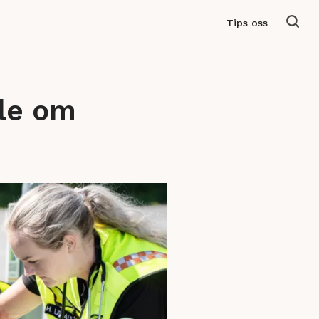
Tips oss
le om