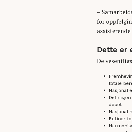
– Samarbeids
for oppfølgin
assisterende
Dette er
De vesentligs
Fremhevin
totale be
Nasjonal e
Definisjon
depot
Nasjonal m
Rutiner fo
Harmoniser