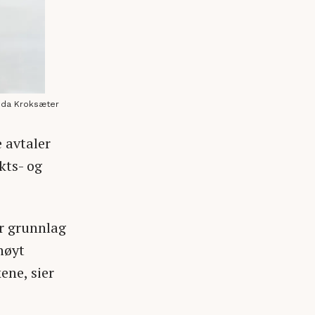
Ida Kroksæter
 avtaler
kts- og
ir grunnlag
høyt
ene, sier