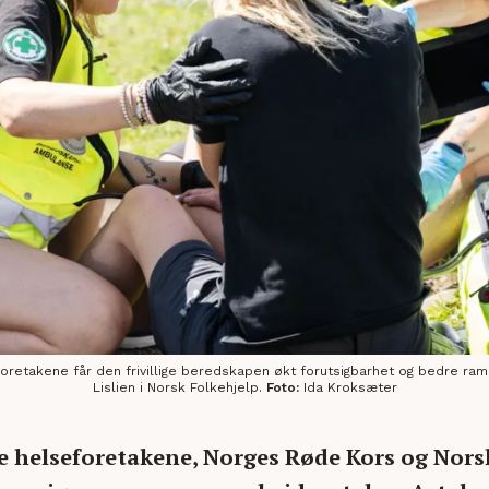
takene får den frivillige beredskapen økt forutsigbarhet og bedre ramme
Lislien i Norsk Folkehjelp.
Foto:
Ida Kroksæter
e helseforetakene, Norges Røde Kors og Nors