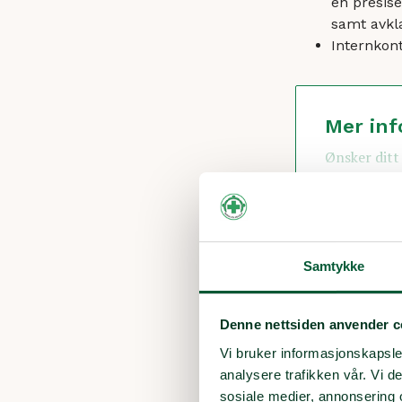
en presise
samt avkla
Internkont
Mer inf
Ønsker ditt 
Alt dette f
Vis mer
Samtykke
– Viktig 
Denne nettsiden anvender c
– Denne avta
Vi bruker informasjonskapsler
av frivillige
analysere trafikken vår. Vi 
seksjonsleder
sosiale medier, annonsering 