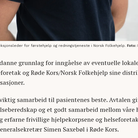
seksjonsleder for førstehjelp og redningstjeneste i Norsk Folkehjelp.
Foto:
danne grunnlag for inngåelse av eventuelle lokale
foretak og Røde Kors/Norsk Folkehjelp sine distri
sasjoner.
 viktig samarbeid til pasientenes beste. Avtalen g
elseberedskap og et godt samarbeid mellom våre 
og erfarne frivillige hjelpekorpsene og helseforetak
generalsekretær Simen Saxebøl i Røde Kors.