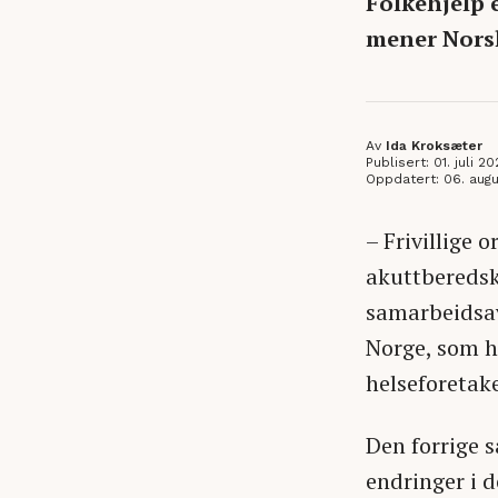
Folkehjelp e
mener Norsk
Av
Ida Kroksæter
Publisert: 01. juli 20
Oppdatert: 06. augu
– Frivillige o
akuttberedska
samarbeidsavt
Norge, som h
helseforetak
Den forrige s
endringer i d