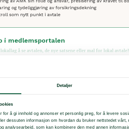
ring av AMK sin rolle og ansvar, presisering av kravet til 
ring og tydeliggjøring av forsikringsdekning
roll som nytt punkt i avtale
o i medlemsportalen
lokallag å se avtalen, de nye satsene eller mal for lokal avtale
inner du på
beredskapssiden i medlemsportalen
.
Detaljer
samarbeid
ookies
len anerkjenner og styrker den uvurderlige innsa
 for å gi innhold og annonser et personlig preg, for å levere sos
 legger ned for samfunnets trygghet, sier Ola Lislie
deler dessuten informasjon om hvordan du bruker nettstedet vårt,
 for førstehjelp og redningstjeneste i Norsk Folke
og analysearbeid, som kan kombinere den med annen informasjon d