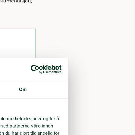
dokumentasjon,
?
Om
tsen tusenvis
iale mediefunksjoner og for å
n,
 med partnerne våre innen
hjelp.
u har gjort tilgjengelig for