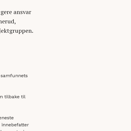
igere ansvar
gnerud,
sjektgruppen.
v samfunnets
 tilbake til
jeneste
 innebefatter