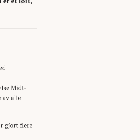
er et løft,
ved
else Midt-
 av alle
 gjort flere