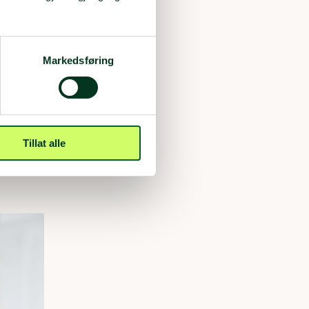
seg videre.
Markedsføring
 klare til å
for
Tillat alle
og trygghet i