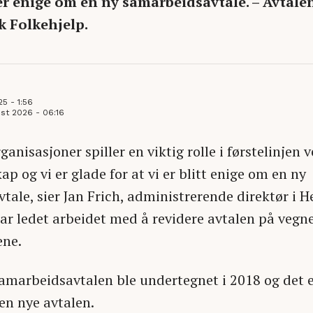
r enige om en ny samarbeidsavtale. – Avtalen 
 Folkehjelp.
25 - 1:56
st 2026 - 06:16
rganisasjoner spiller en viktig rolle i førstelinjen 
p og vi er glade for at vi er blitt enige om en ny
ale, sier Jan Frich, administrerende direktør i H
ar ledet arbeidet med å revidere avtalen på vegne
ene.
amarbeidsavtalen ble undertegnet i 2018 og det er
en nye avtalen.