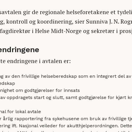
avtalen gir de regionale helseforetakene et tydel
g, kontroll og koordinering, sier Sunniva J. N. Ro
 fagdirektør i Helse Midt-Norge og sekretær i pro
 endringene
te endringene i avtalen er:
g av den frivillige helseberedskap som en integrert del a
redskap
nighet om godtgjørelser for innsats
 av oppdragets start og slutt, samt godtgjørelse for kjørt km
al for lokal avtale
r årlig rapportering fra sykehusene om bruk av frivillige t
ing ift. Nasjonal veileder for akutthjelperordningen. Dette