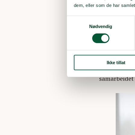
dem, eller som de har samlet
– Gjennom sa
Samtykkevalg
beredskapen 
Nødvendig
Dette er ikke
hjelpe når det
Den nasjonal
Ikke tillat
prehospital h
samarbeidet 