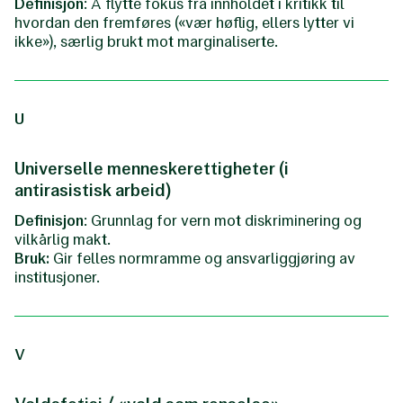
Definisjon
: Å flytte fokus fra innholdet i kritikk til
hvordan den fremføres («vær høflig, ellers lytter vi
ikke»), særlig brukt mot marginaliserte.
U
Universelle menneskerettigheter (i
antirasistisk arbeid)
Definisjon
: Grunnlag for vern mot diskriminering og
vilkårlig makt.
Bruk:
Gir felles normramme og ansvarliggjøring av
institusjoner.
V