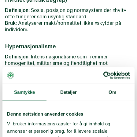
Definisjon
: Sosial posisjon og normsystem der «hvit»
ofte fungerer som usynlig standard.
Bruk:
Analyserer makt/normalitet, ikke «skylder på
individer».
Hypernasjonalisme
Definisjon
: Intens nasjonalisme som fremmer
homogenitet, militarisme og fiendtlighet mot
«utgrupper».
Samtykke
Detaljer
Om
I
Identitetspolitikk
Denne nettsiden anvender cookies
Definisjon
: Politikk som tar utgangspunkt i erfaringer
Vi bruker informasjonskapsler for å gi innhold og
og interesser knyttet til identitet (kjønn, etnisitet,
annonser et personlig preg, for å levere sosiale
klasse).