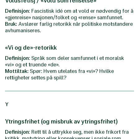
Voldsfetisj / «vold som renselse»
Definisjon
: Fascistisk idé om at vold er nødvendig for å
«gjenreise» nasjonen/folket og «rense» samfunnet.
Bruk:
Avslører farlig retorikk når politiske motstandere
avhumaniseres.
«Vi og de»-retorikk
Definisjon
: Språk som deler samfunnet i et moralsk
«vi» og et truende «de».
Mottiltak:
Spør: Hvem utelates fra «vi»? Hvilke
rettigheter settes på spill?
Y
Ytringsfrihet (og misbruk av ytringsfrihet)
Definisjon
: Rett til å uttrykke seg, men ikke frikort fra
kritikk, motytring eller konsekvenser i sosiale rom.