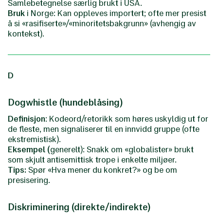
Samlebetegnelse særlig brukt i USA.
Bruk
i Norge: Kan oppleves importert; ofte mer presist
å si «rasifiserte»/«minoritetsbakgrunn» (avhengig av
kontekst).
D
Dogwhistle (hundeblåsing)
Definisjon
: Kodeord/retorikk som høres uskyldig ut for
de fleste, men signaliserer til en innvidd gruppe (ofte
ekstremistisk).
Eksempel (
generelt): Snakk om «globalister» brukt
som skjult antisemittisk trope i enkelte miljøer.
Tips:
Spør «Hva mener du konkret?» og be om
presisering.
Diskriminering (direkte/indirekte)