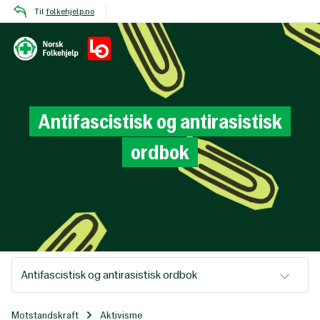
Til
folkehjelp.no
Antifascistisk
og
antirasistisk
ordbok
Antifascistisk og antirasistisk ordbok
Motstandskraft
Aktivisme