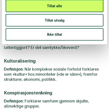
K
Tillat alle
Kulturell appropriasjon
Tillat utvalg
Definisjon
: Når elementer fra en marginalisert kultur
tas i bruk av majoritet uten kontekst, respekt eller
Ikke tillat
gjensidighet – ofte med profitt eller status.
Spørsmål å
stille: Hvem tjener? Hvem blir
latterliggjort? Er det samtykke/likeverd?
Kulturalisering
Definisjon
: Når komplekse sosiale forhold forklares
som «kultur» hos minoriteter («de er sånn»), fremfor
strukturer, økonomi, politikk.
Konspirasjonstenkning
Definisjon
: Forklarer samfunn gjennom skjulte,
allmektige grupper.