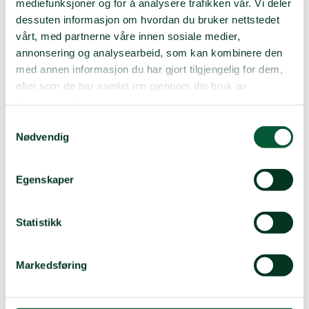
mediefunksjoner og for å analysere trafikken vår. Vi deler
Nyanse:
Brukes både deskriptivt og som retorisk
dessuten informasjon om hvordan du bruker nettstedet
angrep («dere driver med identitetspolitikk»). Husk:
All
vårt, med partnerne våre innen sosiale medier,
politikk har identitetsdimensjoner.
annonsering og analysearbeid, som kan kombinere den
med annen informasjon du har gjort tilgjengelig for dem,
Institusjonell rasisme
eller som de har samlet inn gjennom din bruk av
Definisjon
: Når institusjoner (skole, politi, arbeidsliv)
tjenestene deres.
produserer skjevhet gjennom rutiner, regler og kultur –
Samtykkevalg
uten at enkeltpersoner nødvendigvis har rasistiske
Nødvendig
intensjoner.
Egenskaper
Interseksjonalitet
Definisjon
: Hvordan flere makt- og
diskrimineringsformer virker sammen (f.eks. rasisme +
Statistikk
kjønn + klasse).
Bruk:
Gjør analyser mer presise: «Hvem faller mellom
stolene?»
Markedsføring