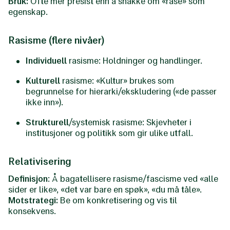
Bruk:
Ofte mer presist enn å snakke om «rase» som
egenskap.
Rasisme (flere nivåer)
Individuell
rasisme: Holdninger og handlinger.
Kulturell
rasisme: «Kultur» brukes som
begrunnelse for hierarki/ekskludering («de passer
ikke inn»).
Strukturell
/systemisk rasisme: Skjevheter i
institusjoner og politikk som gir ulike utfall.
Relativisering
Definisjon
: Å bagatellisere rasisme/fascisme ved «alle
sider er like», «det var bare en spøk», «du må tåle».
Motstrategi:
Be om konkretisering og vis til
konsekvens.