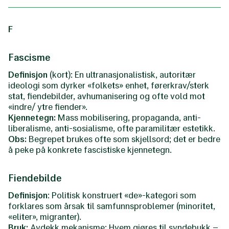
F
Fascisme
Definisjon
(kort): En ultranasjonalistisk, autoritær
ideologi som dyrker «folkets» enhet, førerkrav/sterk
stat, fiendebilder, avhumanisering og ofte vold mot
«indre/ ytre fiender».
Kjennetegn:
Mass mobilisering, propaganda, anti-
liberalisme, anti-sosialisme, ofte paramilitær estetikk.
Obs:
Begrepet brukes ofte som skjellsord; det er bedre
å peke på konkrete fascistiske kjennetegn.
Fiendebilde
Definisjon
: Politisk konstruert «de»-kategori som
forklares som årsak til samfunnsproblemer (minoritet,
«eliter», migranter).
Bruk:
Avdekk mekanisme: Hvem gjøres til syndebukk –