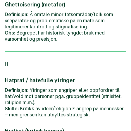
Ghettoisering (metafor)
Definisjon
: Å omtale minoritetsområder/folk som
«separate» og problematiske på en måte som
legitimerer kontroll og stigmatisering.
Obs:
Begrepet har historisk tyngde; bruk med
varsomhet og presisjon.
H
Hatprat / hatefulle ytringer
Definisjon
: Ytringer som angriper eller oppfordrer til
hat/vold mot personer pga. gruppeidentitet (etnisitet,
religion m.m.).
Skille:
Kritikk av ideer/religion ≠ angrep på mennesker
– men grensen kan utnyttes strategisk.
Hvithet (kritisk begrep)