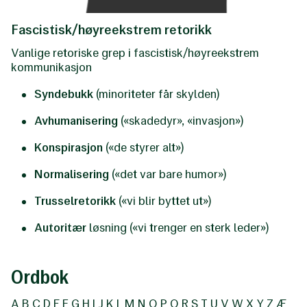
Fascistisk/høyreekstrem retorikk
Vanlige retoriske grep i fascistisk/høyreekstrem
kommunikasjon
Syndebukk
(minoriteter får skylden)
Avhumanisering
(«skadedyr», «invasjon»)
Konspirasjon
(«de styrer alt»)
Normalisering
(«det var bare humor»)
Trusselretorikk
(«vi blir byttet ut»)
Autoritær
løsning («vi trenger en sterk leder»)
Ordbok
A
B
C
D
E
F
G
H
I
J
K
L
M
N
O
P
Q
R
S
T
U
V
W X
Y
Z Æ