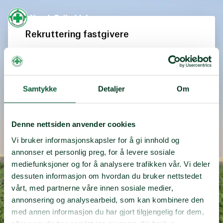
Rekruttering fastgivere
STØTTE MED FØLGENDE MÅNEDLIG BELØP
Samtykke
Detaljer
Om
ID
Denne nettsiden anvender cookies
Vi bruker informasjonskapsler for å gi innhold og
Fortsett videre
annonser et personlig preg, for å levere sosiale
mediefunksjoner og for å analysere trafikken vår. Vi deler
dessuten informasjon om hvordan du bruker nettstedet
Fortsett med
vårt, med partnerne våre innen sosiale medier,
annonsering og analysearbeid, som kan kombinere den
med annen informasjon du har gjort tilgjengelig for dem,
·
Resultater
Personvern