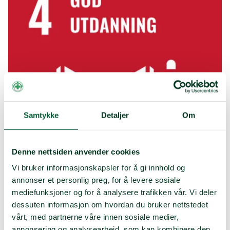
Samtykke
Detaljer
Om
Denne nettsiden anvender cookies
Vi bruker informasjonskapsler for å gi innhold og
annonser et personlig preg, for å levere sosiale
mediefunksjoner og for å analysere trafikken vår. Vi deler
Bærekraftsmål 4: God utdanning
dessuten informasjon om hvordan du bruker nettstedet
vårt, med partnerne våre innen sosiale medier,
Utdanning er en grunnleggende menneskerettighet.
annonsering og analysearbeid, som kan kombinere den