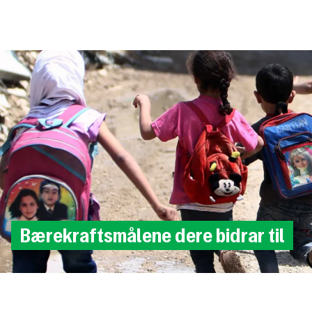
Til
hovedinnhold
Bærekraftsmålene
dere
bidrar
til