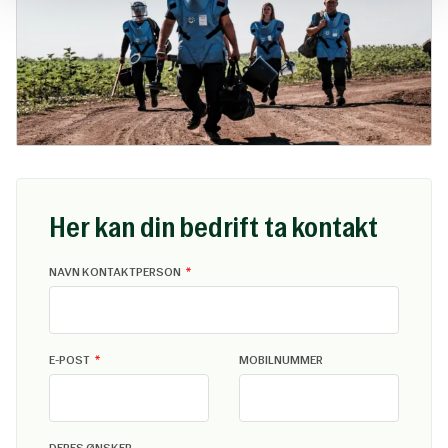
Her kan din bedrift ta kontakt
LEAVE
NAVN KONTAKTPERSON
THIS
FIELD
BLANK
E-POST
MOBILNUMMER
DERES ØNSKER