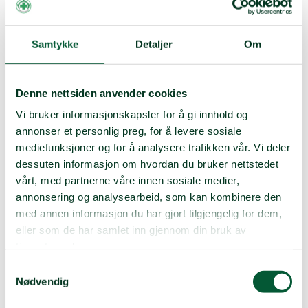
Norsk Folkehjelp er en av verdens største humanitære
minerydderorganisasjoner og vi har ryddet miner i over
40 land. Nå er vi igang med det som blir vår største
oppgave noensinne - å rydde Ukraina fritt for miner.
Samtykke
Detaljer
Om
Arbeidet er omfattende. Vi trenger din bedrift med på
laget!
Denne nettsiden anvender cookies
Vi jobber med kartlegging av minefelt og rydding
av disse. Her benytter vi både minehunder,
Vi bruker informasjonskapsler for å gi innhold og
maskiner og mineryddere med metalldetektorer.
annonser et personlig preg, for å levere sosiale
mediefunksjoner og for å analysere trafikken vår. Vi deler
Minehunder er et viktig verktøy i Norsk
dessuten informasjon om hvordan du bruker nettstedet
Folkehjelps minerydding. En minehund kan søke
vårt, med partnerne våre innen sosiale medier,
inntil 1000m² per dag.
annonsering og analysearbeid, som kan kombinere den
med annen informasjon du har gjort tilgjengelig for dem,
eller som de har samlet inn gjennom din bruk av
Bedriften
kan
følge
tjenestene deres.
Samtykkevalg
deres
egen
minehund
Nødvendig