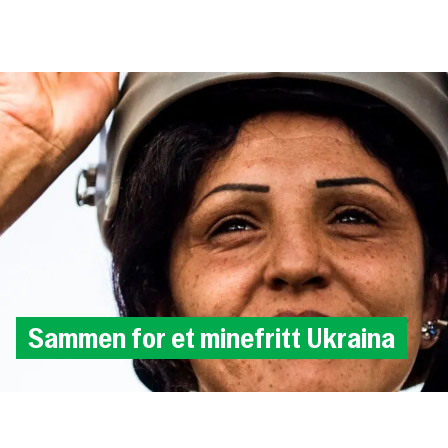
Til
hovedinnhold
Sammen
for
et
minefritt
Ukraina