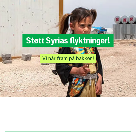
Støtt
Syrias
flyktninger!
Vi
når
fram
på
bakken!