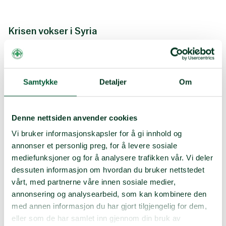
Krisen vokser i Syria
Hvis ikke det internasjonale samfunnet reagerer blir
resultatet flere døde, flere internt fordrevne og økende
sult.
Samtykke
Detaljer
Om
Nordvest Syria og provinsen Idlib som vanligvis har 1
million innbyggere, huser nå 4 millioner. 7 av 10 er
kvinner og barn som nå er fanget i krigshandlinger
Denne nettsiden anvender cookies
mellom Assad og hans russiske allierte og
opprørsstyrker.
Vi bruker informasjonskapsler for å gi innhold og
annonser et personlig preg, for å levere sosiale
Norsk Folkehjelp når fram til de svakeste
mediefunksjoner og for å analysere trafikken vår. Vi deler
dessuten informasjon om hvordan du bruker nettstedet
Majoriteten av innbyggerne er internt fordrevne som
vårt, med partnerne våre innen sosiale medier,
har søkt tilflukt i provinsen etter å ha blitt tvunget til å
annonsering og analysearbeid, som kan kombinere den
forlate sine hjem i andre deler av landet. De fleste er
avhengige av humanitær hjelp for å overleve.
med annen informasjon du har gjort tilgjengelig for dem,
eller som de har samlet inn gjennom din bruk av
FN anslår at 2,7 millioner har akutt behov for